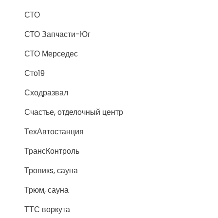
СТО
СТО Запчасти-Юг
СТО Мерседес
Сто19
Сходразвал
Счастье, отделочный центр
ТехАвтостанция
ТрансКонтроль
Тропикs, сауна
Трюм, сауна
ТТС воркута