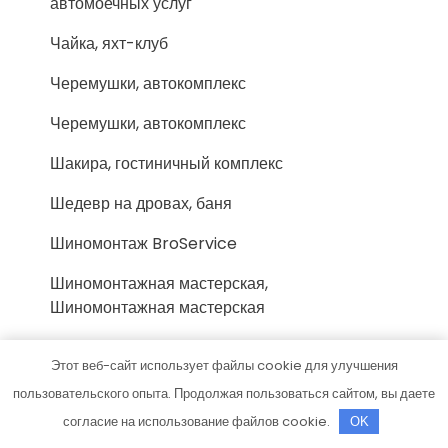
автомоечных услуг
Чайка, яхт-клуб
Черемушки, автокомплекс
Черемушки, автокомплекс
Шакира, гостиничный комплекс
Шедевр на дровах, баня
Шиномонтаж BroService
Шиномонтажная мастерская,
Шиномонтажная мастерская
Эверест, VIP-сауна
Этот веб-сайт использует файлы cookie для улучшения
Эдельвейс, парк-отель на берегу реки
пользовательского опыта. Продолжая пользоваться сайтом, вы даете
согласие на использование файлов cookie.
OK
Экономстрой, магазин