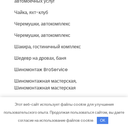
автомоечных услуг
Чайка, яхт-клуб
Черемушки, автокомплекс
Черемушки, автокомплекс
Шакира, гостиничный комплекс
Шедевр на дровах, баня
Шиномонтаж BroService
Шиномонтажная мастерская,
Шиномонтажная мастерская
Эверест, VIP-сауна
Этот веб-сайт использует файлы cookie для улучшения
Эдельвейс, парк-отель на берегу реки
пользовательского опыта. Продолжая пользоваться сайтом, вы даете
согласие на использование файлов cookie.
OK
Экономстрой, магазин