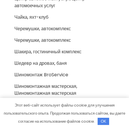
автомоечных услуг
Чайка, яхт-клуб
Черемушки, автокомплекс
Черемушки, автокомплекс
Шакира, гостиничный комплекс
Шедевр на дровах, баня
Шиномонтаж BroService
Шиномонтажная мастерская,
Шиномонтажная мастерская
Эверест, VIP-сауна
Этот веб-сайт использует файлы cookie для улучшения
пользовательского опыта. Продолжая пользоваться сайтом, вы даете
Эдельвейс, парк-отель на берегу реки
согласие на использование файлов cookie.
OK
Экономстрой, магазин