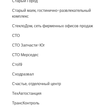
Старый Город
Старый маяк, гостинично-развлекательный
комплекс
СтеклоДом, сеть фирменных офисов продаж
СТО
СТО Запчасти-Юг
СТО Мерседес
Сто19
Сходразвал
Счастье, отделочный центр
ТехАвтостанция
ТрансКонтроль