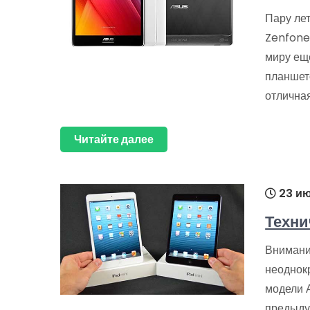
Пару ле
Zenfone
миру ещ
планшет
отлична
Читайте далее
23 ию
Техни
Внимани
неоднок
модели 
предыду