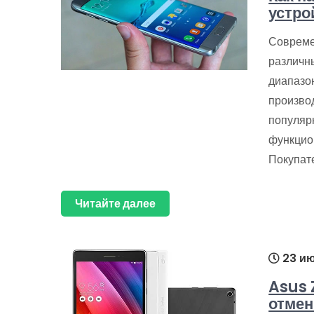
устро
Совреме
различн
диапазо
произво
популяр
функцио
Покупат
Читайте далее
23 ию
Asus 
отмен