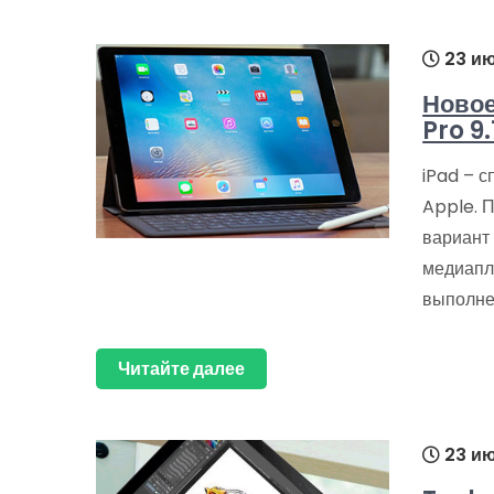
23 ию
Новое
Pro 9.
iPad – 
Apple. 
вариант
медиапл
выполне
Читайте далее
23 ию