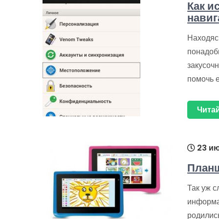
Как и
навиг
Находяс
понадоб
закусочн
помочь 
Читай
23 ию
Планш
Так уж с
информа
родились