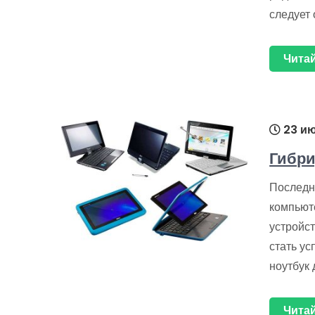
следует 
Читай
23 ию
Гибри
Последн
компьют
устройст
стать у
ноутбук 
Читай