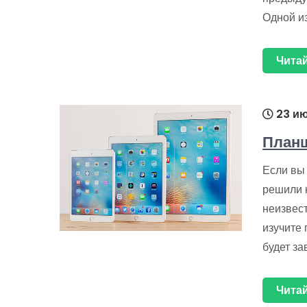
Одной и
Читай
23 ию
Планш
Если вы
решили 
неизвес
изучите
будет за
Читай