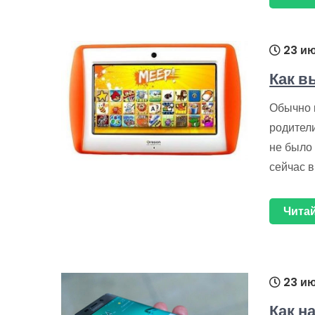
23 ию
Как в
Обычно 
родители
не было 
сейчас 
Читай
23 ию
Как н